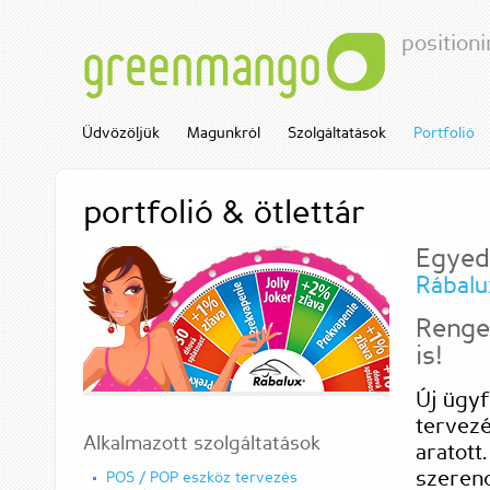
positioni
greenmango
Üdvözöljük
Magunkról
Szolgáltatások
Portfolió
portfolió & ötlettár
Egyedi
Rábalu
Renget
is!
Új ügyf
tervezé
Alkalmazott szolgáltatások
aratott
szerenc
POS / POP eszköz tervezés