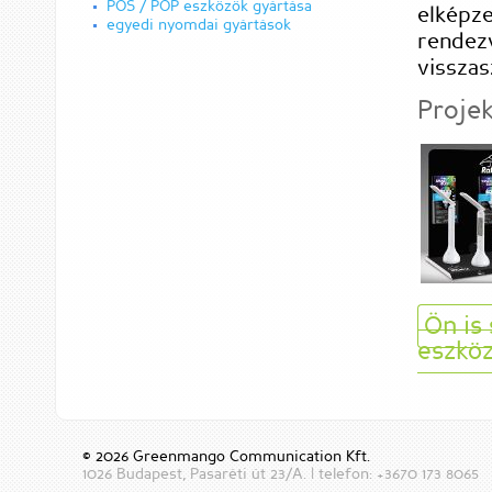
POS / POP eszközök gyártása
elképze
egyedi nyomdai gyártások
rendezv
visszas
Proje
Ön is
eszköz
© 2026 Greenmango Communication Kft.
1026 Budapest, Pasaréti út 23/A. | telefon: +3670 173 8065