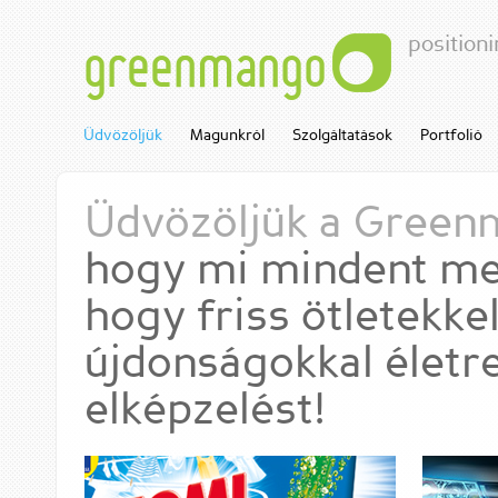
positioni
greenmango
Üdvözöljük
Magunkról
Szolgáltatások
Portfolió
Üdvözöljük a Green
hogy mi mindent me
hogy friss ötletekke
újdonságokkal életr
elképzelést!