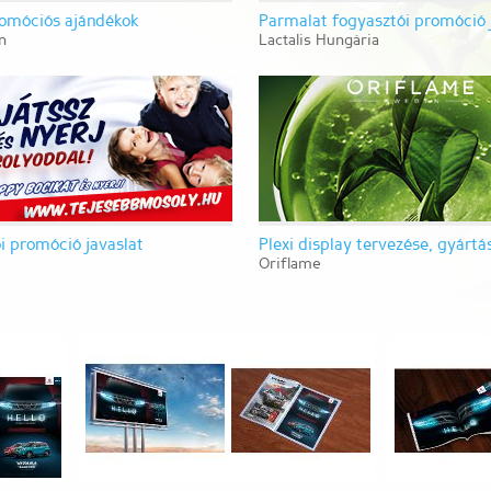
omóciós ajándékok
Parmalat fogyasztói promóció 
n
Lactalis Hungária
i promóció javaslat
Plexi display tervezése, gyártá
Oriflame