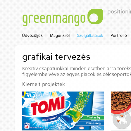
positioni
greenmango
Üdvözöljük
Magunkról
Szolgáltatások
Portfolió
grafikai tervezés
Kreatív csapatunkkal minden esetben arra töreks
figyelembe véve az egyes piacok és célcsoportok
Kiemelt projektek