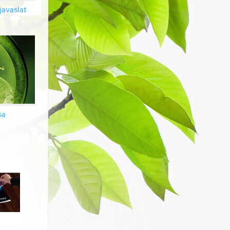
javaslat
sa